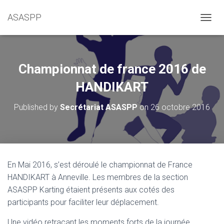
ASASPP
OUVRI
Championnat de france 2016 de
HANDIKART
Published by
Secrétariat ASASPP
on
26 octobre 2016
En Mai 2016, s’est déroulé le championnat de France
HANDIKART à Anneville. Les membres de la section
ASASPP Karting étaient présents aux cotés des
participants pour faciliter leur déplacement.
Une vidéo retraçant les moments forts de la journée