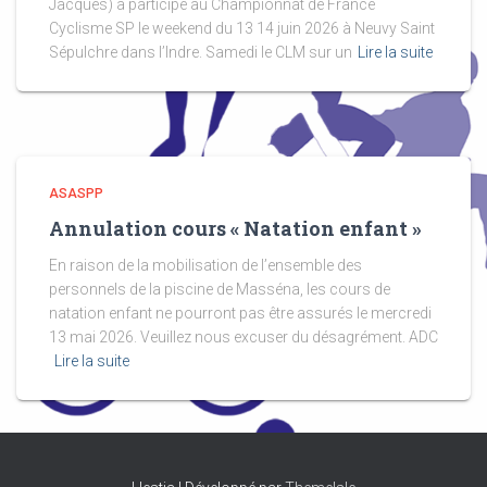
Jacques) a participé au Championnat de France
Cyclisme SP le weekend du 13 14 juin 2026 à Neuvy Saint
Sépulchre dans l’Indre. Samedi le CLM sur un
Lire la suite
ASASPP
Annulation cours « Natation enfant »
En raison de la mobilisation de l’ensemble des
personnels de la piscine de Masséna, les cours de
natation enfant ne pourront pas être assurés le mercredi
13 mai 2026. Veuillez nous excuser du désagrément. ADC
Lire la suite