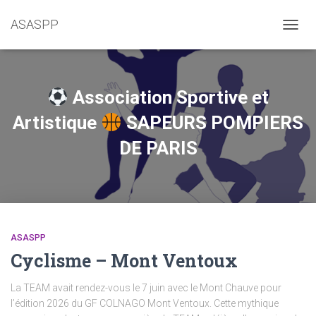
ASASPP
OUVRI
Association Sportive et
Artistique
SAPEURS POMPIERS
DE PARIS
ASASPP
Cyclisme – Mont Ventoux
La TEAM avait rendez-vous le 7 juin avec le Mont Chauve pour
l’édition 2026 du GF COLNAGO Mont Ventoux. Cette mythique