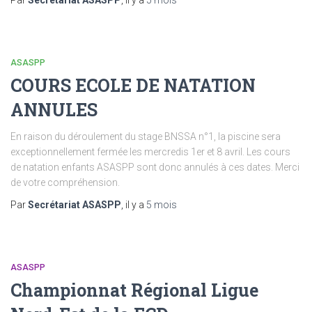
Par
Secrétariat ASASPP
, il y a
5 mois
ASASPP
COURS ECOLE DE NATATION
ANNULES
En raison du déroulement du stage BNSSA n°1, la piscine sera
exceptionnellement fermée les mercredis 1er et 8 avril. Les cours
de natation enfants ASASPP sont donc annulés à ces dates. Merci
de votre compréhension.
Par
Secrétariat ASASPP
, il y a
5 mois
ASASPP
Championnat Régional Ligue