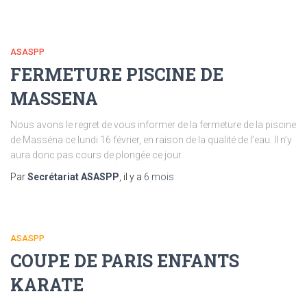
ASASPP
FERMETURE PISCINE DE
MASSENA
Nous avons le regret de vous informer de la fermeture de la piscine
de Masséna ce lundi 16 février, en raison de la qualité de l’eau. Il n’y
aura donc pas cours de plongée ce jour.
Par
Secrétariat ASASPP
, il y a
6 mois
ASASPP
COUPE DE PARIS ENFANTS
KARATE