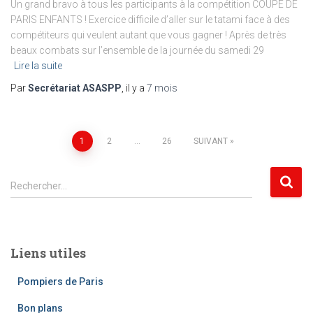
Un grand bravo à tous les participants à la compétition COUPE DE
PARIS ENFANTS ! Exercice difficile d’aller sur le tatami face à des
compétiteurs qui veulent autant que vous gagner ! Après de très
beaux combats sur l’ensemble de la journée du samedi 29
Lire la suite
Par
Secrétariat ASASPP
, il y a
7 mois
Pagination
1
2
…
26
SUIVANT
des
R
Rechercher…
e
publications
c
h
e
Liens utiles
r
c
Pompiers de Paris
h
e
Bon plans