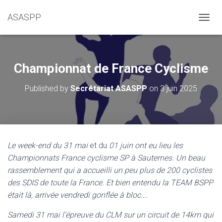
ASASPP
OUVRI
Championnat de France Cyclisme
Published by
Secrétariat ASASPP
on
3 juin 2025
Le week-end du 31 mai
et du
01 juin ont eu lieu les
Championnats France cyclisme SP à Sauternes. Un beau
rassemblement qui a accueilli un peu plus de 200 cyclistes
des SDIS de toute la France. Et bien entendu la TEAM BSPP
était là, arrivée vendredi gonflée à bloc….
Samedi 31 mai l’épreuve du CLM sur un circuit de 14km qui