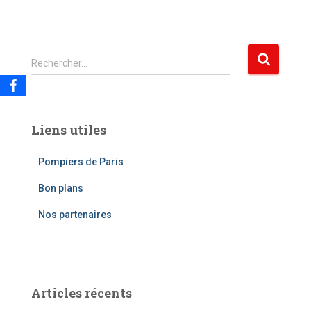
R
Rechercher…
e
c
h
e
Liens utiles
r
c
Pompiers de Paris
h
e
Bon plans
r
Nos partenaires
:
Articles récents