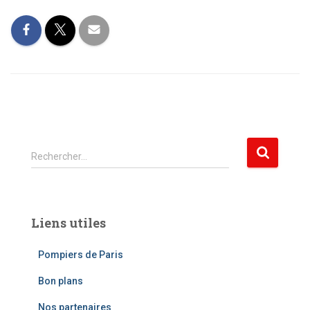
R
Rechercher…
e
c
h
e
Liens utiles
r
c
Pompiers de Paris
h
e
Bon plans
r
Nos partenaires