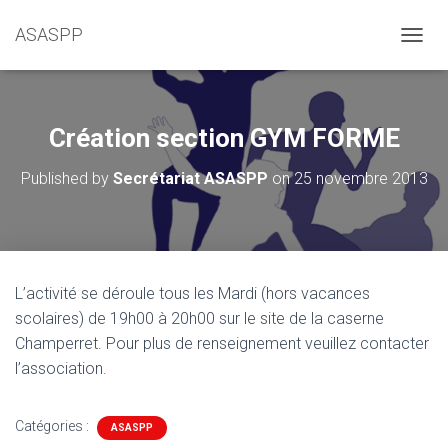
ASASPP
OUVRI
Création section GYM FORME
Published by
Secrétariat ASASPP
on
25 novembre 2013
L’activité se déroule tous les Mardi (hors vacances
scolaires) de 19h00 à 20h00 sur le site de la caserne
Champerret. Pour plus de renseignement veuillez contacter
l’association.
Catégories :
ASASPP