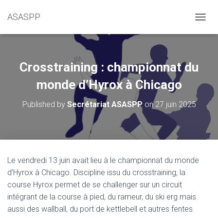
ASASPP
OUVRI
Crosstraining : championnat du
monde d’Hyrox à Chicago
Published by
Secrétariat ASASPP
on
27 juin 2025
Le vendredi 13 juin avait lieu à le championnat du monde
d’Hyrox à Chicago. Discipline issu du crosstraining, la
course Hyrox permet de se challenger sur un circuit
intégrant de la course à pied, du rameur, du ski erg mais
aussi des wallball, du port de kettlebell et autres fentes