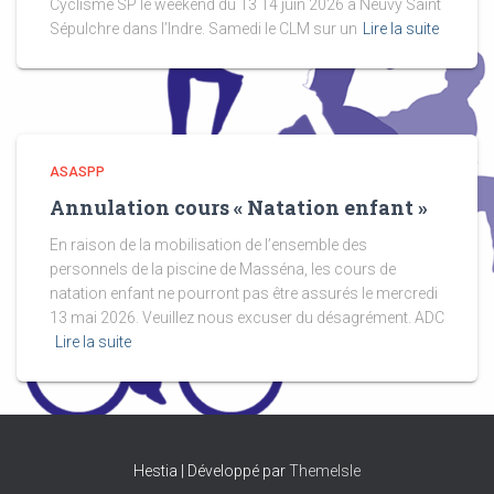
Cyclisme SP le weekend du 13 14 juin 2026 à Neuvy Saint
Sépulchre dans l’Indre. Samedi le CLM sur un
Lire la suite
ASASPP
Annulation cours « Natation enfant »
En raison de la mobilisation de l’ensemble des
personnels de la piscine de Masséna, les cours de
natation enfant ne pourront pas être assurés le mercredi
13 mai 2026. Veuillez nous excuser du désagrément. ADC
Lire la suite
Hestia | Développé par
ThemeIsle