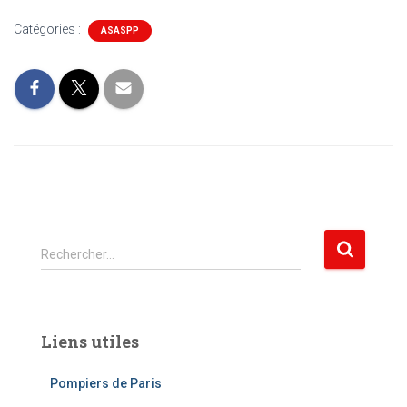
Catégories :
ASASPP
R
Rechercher…
e
c
h
e
Liens utiles
r
c
Pompiers de Paris
h