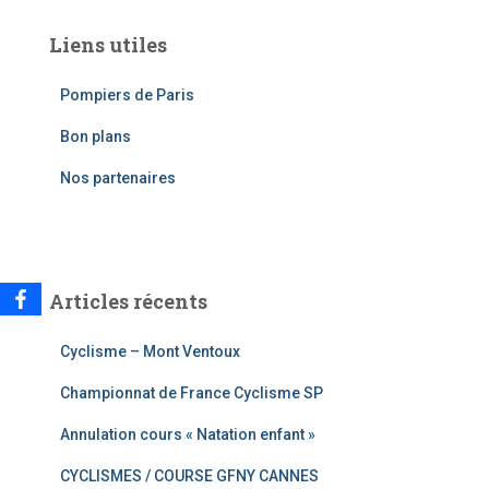
h
e
Liens utiles
r
c
Pompiers de Paris
h
e
Bon plans
r
Nos partenaires
:
Articles récents
Cyclisme – Mont Ventoux
Championnat de France Cyclisme SP
Annulation cours « Natation enfant »
CYCLISMES / COURSE GFNY CANNES