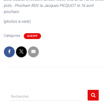
pots… Prochain RDV la Jacques PICQUOT le 16 avril
prochain.
(photos à venir)
Catégories :
ASASPP
R
Rechercher…
e
c