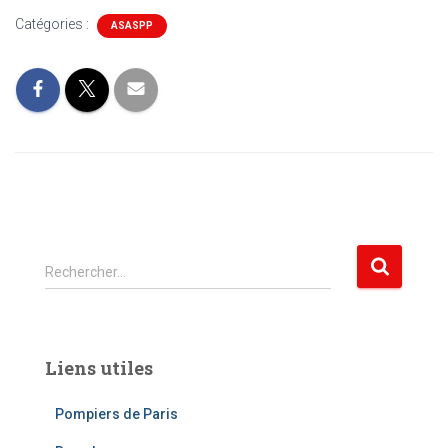
Catégories :
ASASPP
R
Rechercher…
e
c
h
e
Liens utiles
r
c
Pompiers de Paris
h
e