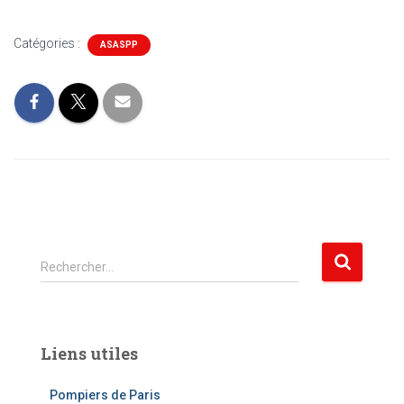
Catégories :
ASASPP
R
Rechercher…
e
c
h
e
Liens utiles
r
c
Pompiers de Paris
h