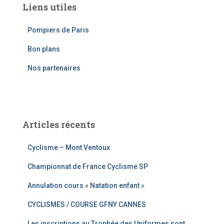
Liens utiles
r
c
Pompiers de Paris
h
e
Bon plans
r
Nos partenaires
:
Articles récents
Cyclisme – Mont Ventoux
Championnat de France Cyclisme SP
Annulation cours « Natation enfant »
CYCLISMES / COURSE GFNY CANNES
Les inscriptions au Trophée des Uniformes sont