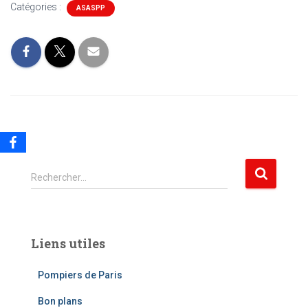
Catégories :
ASASPP
R
Rechercher…
e
c
h
e
Liens utiles
r
c
Pompiers de Paris
h
e
Bon plans
r