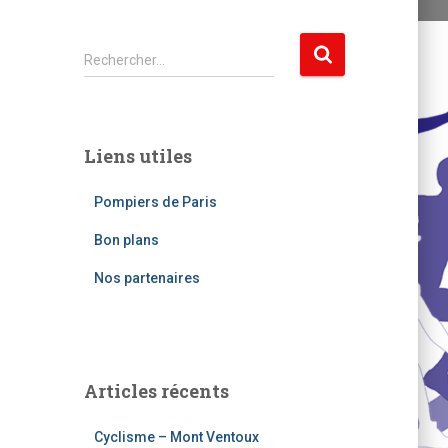
R
Rechercher…
e
c
h
e
Liens utiles
r
c
Pompiers de Paris
h
e
Bon plans
r
Nos partenaires
:
Articles récents
Cyclisme – Mont Ventoux