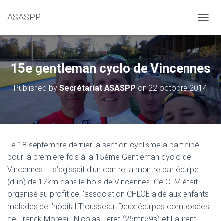
ASASPP
OUVRI
15e gentleman cyclo de Vincennes
Published by
Secrétariat ASASPP
on
22 octobre 2014
Le 18 septembre dernier la section cyclisme a participé
pour la première fois à la 15ème Gentleman cyclo de
Vincennes. Il s’agissait d’un contre la montre par équipe
(duo) de 17km dans le bois de Vincennes. Ce CLM était
organisé au profit de l’association CHLOE aide aux enfants
malades de l’hôpital Trousseau. Deux équipes composées
de Franck Moreau, Nicolas Feret (25mn59s) et Laurent