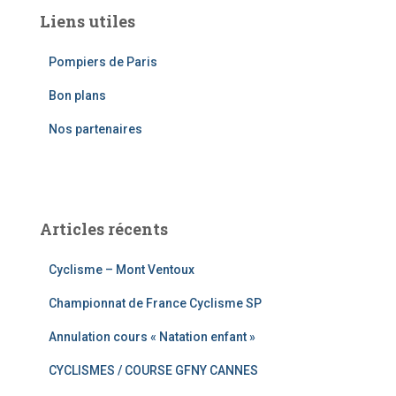
e
Liens utiles
r
c
Pompiers de Paris
h
e
Bon plans
r
Nos partenaires
:
Articles récents
Cyclisme – Mont Ventoux
Championnat de France Cyclisme SP
Annulation cours « Natation enfant »
CYCLISMES / COURSE GFNY CANNES