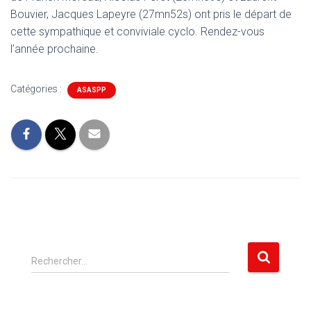
Bouvier, Jacques Lapeyre (27mn52s) ont pris le départ de
cette sympathique et conviviale cyclo. Rendez-vous
l’année prochaine.
Catégories :
ASASPP
R
Rechercher…
e
c
h