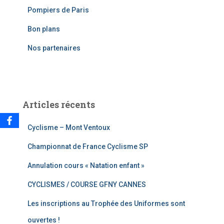
c
Pompiers de Paris
h
e
Bon plans
r
Nos partenaires
:
Articles récents
Cyclisme – Mont Ventoux
Championnat de France Cyclisme SP
Annulation cours « Natation enfant »
CYCLISMES / COURSE GFNY CANNES
Les inscriptions au Trophée des Uniformes sont
ouvertes !