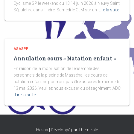
Cyclisme SP le weekend du 13 14 juin 2026 à Neuvy Saint
Sépulchre dans l’Indre. Samedi le CLM sur un
Lire la suite
ASASPP
Annulation cours « Natation enfant »
En raison de la mobilisation de l’ensemble des
personnels de la piscine de Masséna, les cours de
natation enfant ne pourront pas être assurés le mercredi
13 mai 2026. Veuillez nous excuser du désagrément. ADC
Lire la suite
Hestia | Développé par
ThemeIsle