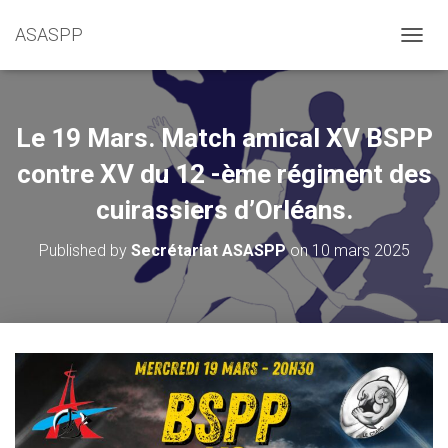
ASASPP
OUVRI
Le 19 Mars. Match amical XV BSPP
contre XV du 12 -ème régiment des
cuirassiers d’Orléans.
Published by
Secrétariat ASASPP
on
10 mars 2025