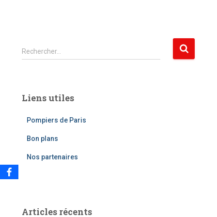
R
Rechercher…
e
c
h
e
Liens utiles
r
c
Pompiers de Paris
h
e
Bon plans
r
Nos partenaires
:
Articles récents