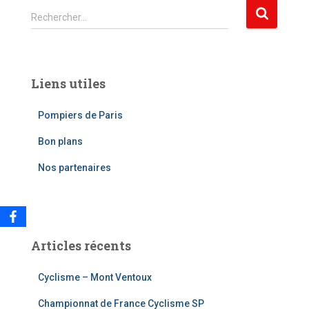
R
Rechercher…
e
c
h
e
Liens utiles
r
c
Pompiers de Paris
h
e
Bon plans
r
Nos partenaires
:
Articles récents
Cyclisme – Mont Ventoux
Championnat de France Cyclisme SP