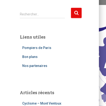
R
Rechercher…
e
c
h
e
Liens utiles
r
c
Pompiers de Paris
h
e
Bon plans
r
Nos partenaires
:
Articles récents
Cyclisme – Mont Ventoux