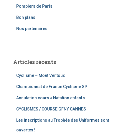
c
Pompiers de Paris
h
e
Bon plans
r
Nos partenaires
:
Articles récents
Cyclisme – Mont Ventoux
Championnat de France Cyclisme SP
Annulation cours « Natation enfant »
CYCLISMES / COURSE GFNY CANNES
Les inscriptions au Trophée des Uniformes sont
ouvertes !