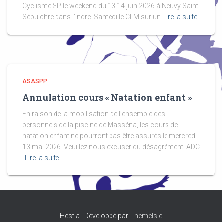
Cyclisme SP le weekend du 13 14 juin 2026 à Neuvy Saint
Sépulchre dans l’Indre. Samedi le CLM sur un
Lire la suite
ASASPP
Annulation cours « Natation enfant »
En raison de la mobilisation de l’ensemble des
personnels de la piscine de Masséna, les cours de
natation enfant ne pourront pas être assurés le mercredi
13 mai 2026. Veuillez nous excuser du désagrément. ADC
Lire la suite
Hestia | Développé par
ThemeIsle