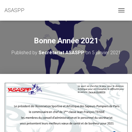
ASASPP
OUVRI
Bonne Année 2021
Published by
Secrétariat ASASPP
on
5 janvier 2021