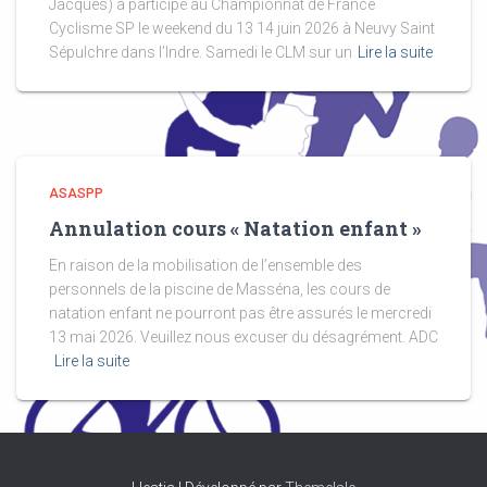
Jacques) a participé au Championnat de France
Cyclisme SP le weekend du 13 14 juin 2026 à Neuvy Saint
Sépulchre dans l’Indre. Samedi le CLM sur un
Lire la suite
ASASPP
Annulation cours « Natation enfant »
En raison de la mobilisation de l’ensemble des
personnels de la piscine de Masséna, les cours de
natation enfant ne pourront pas être assurés le mercredi
13 mai 2026. Veuillez nous excuser du désagrément. ADC
Lire la suite