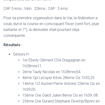
CAP 5 kms ; Vélo : 32kms ; CAP : 5 kms.
Pour sa première organisation dans le Var, la fédération a
voulu durcir la course en convoquant l’hiver (vent fort, pluie
battante et 7°), la dénivelée était pourtant déjà
conséquente…
Résultats :
Séniors H
1er Eberly Clément CSA Draguignan en
1h28mns11.
2ème Tauty Nicolas en 1h28mns54.
4ème Cpl Lecuyer Kévin 28ème Cis 1h32,25.
14ème 1Cl Auchet Pierre Antoine 23ème Cis en
1h39,05.
15ème Cne Galot Julien 8ème Cis en 1h39, 08.
23ème Cne Durand Stéphane Divemp/Bprev en