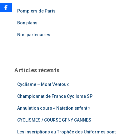
c
Pompiers de Paris
h
e
Bon plans
r
Nos partenaires
:
Articles récents
Cyclisme – Mont Ventoux
Championnat de France Cyclisme SP
Annulation cours « Natation enfant »
CYCLISMES / COURSE GFNY CANNES
Les inscriptions au Trophée des Uniformes sont