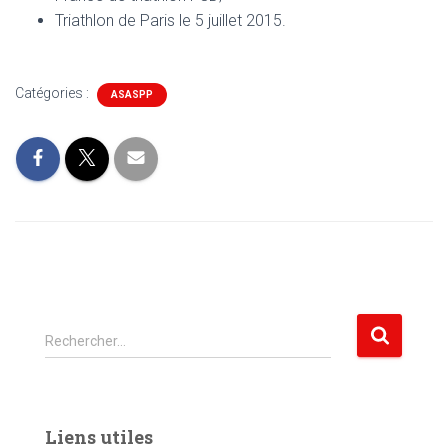
Triathlon de Paris le 5 juillet 2015.
Catégories :
ASASPP
R
Rechercher…
e
c
h
e
Liens utiles
r