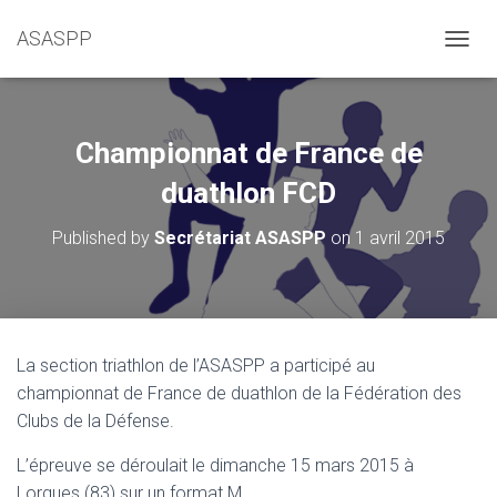
ASASPP
OUVRI
Championnat de France de
duathlon FCD
Published by
Secrétariat ASASPP
on
1 avril 2015
La section triathlon de l’ASASPP a participé au
championnat de France de duathlon de la Fédération des
Clubs de la Défense.
L’épreuve se déroulait le dimanche 15 mars 2015 à
Lorgues (83) sur un format M.