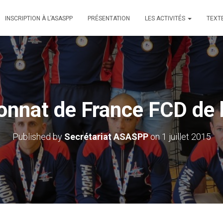
INSCRIPTION À L’ASASPP
PRÉSENTATION
LES ACTIVITÉS
TEXT
nnat de France FCD de 
Published by
Secrétariat ASASPP
on
1 juillet 2015