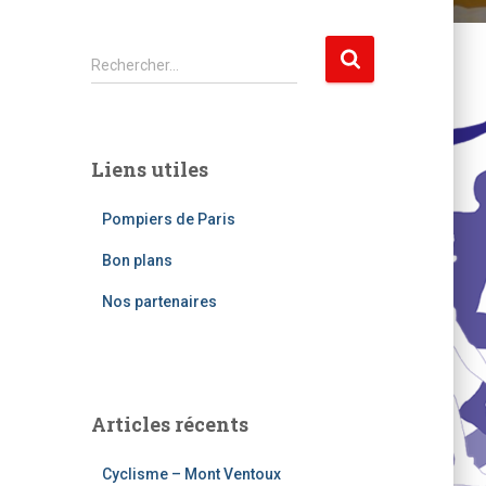
R
Rechercher…
e
c
h
e
Liens utiles
r
c
Pompiers de Paris
h
e
Bon plans
r
Nos partenaires
:
Articles récents
Cyclisme – Mont Ventoux