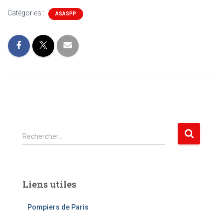
Catégories :
ASASPP
R
Rechercher…
e
c
h
e
Liens utiles
r
c
Pompiers de Paris
h
e