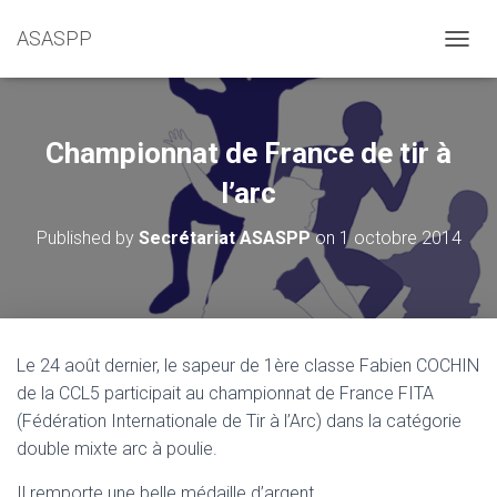
ASASPP
OUVRI
Championnat de France de tir à
l’arc
Published by
Secrétariat ASASPP
on
1 octobre 2014
Le 24 août dernier, le sapeur de 1ère classe Fabien COCHIN
de la CCL5 participait au championnat de France FITA
(Fédération Internationale de Tir à l’Arc) dans la catégorie
double mixte arc à poulie.
Il remporte une belle médaille d’argent.