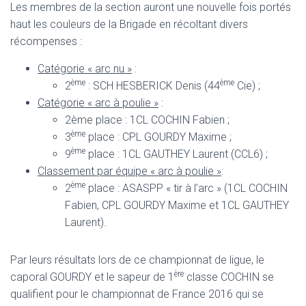
Les membres de la section auront une nouvelle fois portés
haut les couleurs de la Brigade en récoltant divers
récompenses :
Catégorie « arc nu »
:
ème
ème
2
: SCH HESBERICK Denis (44
Cie) ;
Catégorie « arc à poulie »
:
2ème place : 1CL COCHIN Fabien ;
ème
3
place : CPL GOURDY Maxime ;
ème
9
place : 1CL GAUTHEY Laurent (CCL6) ;
Classement par équipe « arc à poulie »
:
ème
2
place : ASASPP « tir à l’arc » (1CL COCHIN
Fabien, CPL GOURDY Maxime et 1CL GAUTHEY
Laurent).
Par leurs résultats lors de ce championnat de ligue, le
ère
caporal GOURDY et le sapeur de 1
classe COCHIN se
qualifient pour le championnat de France 2016 qui se