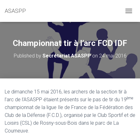
ASASPP
OUVRI
Championnat tir à l’arc FCD IDF
Published by
Secrétariat ASASPP
on
24 mai 2016
Le dimanche 15 mai 2016, les archers de la section tir à
ème
l’arc de l’ASASPP étaient présents sur le pas de tir du 19
championnat de la ligue Ile de France de la Fédération des
Club de la Défense (F.C.D.), organisé par le Club Sportif et de
Loisirs (CSL) de Rosny-sous-Bois dans le parc de La
Courneuve.