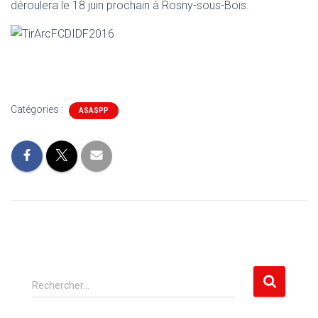
déroulera le 18 juin prochain à Rosny-sous-Bois.
Catégories :
ASASPP
R
Rechercher…
e
c