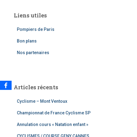
h
e
Liens utiles
r
c
Pompiers de Paris
h
e
Bon plans
r
Nos partenaires
:
Articles récents
Cyclisme – Mont Ventoux
Championnat de France Cyclisme SP
Annulation cours « Natation enfant »
CYCLISMES / COURSE GFNY CANNES