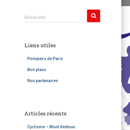
R
Rechercher…
e
c
h
e
Liens utiles
r
c
Pompiers de Paris
h
e
Bon plans
r
Nos partenaires
:
Articles récents
Cyclisme – Mont Ventoux