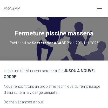
ASASPP
OUVRI
Fermeture piscine massena
Published by
Secrétariat ASASPP
on
29 juillet 2025
la piscine de Masséna sera fermée
JUSQU’A NOUVEL
ORDRE
.
Nous rencontrons un problème technique du remplissage
d’eau suite à la vidange annuelle.
Bonne vacances à tous