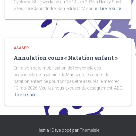
Cyclisme SP le weekend du 13 14 juin 2026 à Neuvy Saint
Sépulchre dans l’Indre. Samedi le CLM sur un
Lire la suite
ASASPP
Annulation cours « Natation enfant »
En raison de la mobilisation de l’ensemble des
personnels de la piscine de Masséna, les cours de
natation enfant ne pourront pas être assurés le mercredi
13 mai 2026. Veuillez nous excuser du désagrément. ADC
Lire la suite
Hestia | Développé par
ThemeIsle