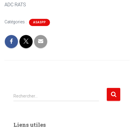
ADC RATS
Catégories :
ASASPP
R
Rechercher…
e
c
h
e
Liens utiles
r
c