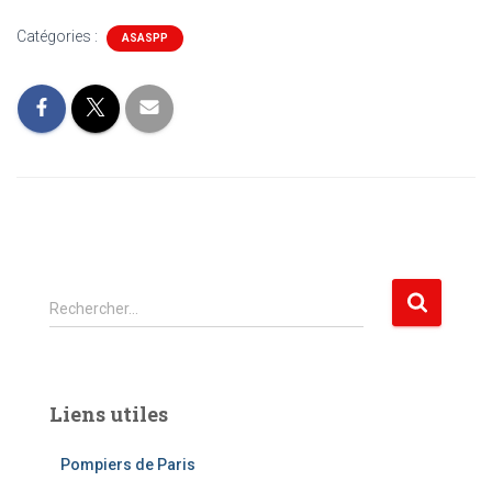
Catégories :
ASASPP
R
Rechercher…
e
c
h
e
Liens utiles
r
c
Pompiers de Paris
h