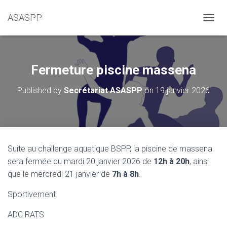
ASASPP
OUVRI
Fermeture piscine massena
Published by
Secrétariat ASASPP
on
19 janvier 2026
Suite au challenge aquatique BSPP, la piscine de massena
sera fermée du mardi 20 janvier 2026 de
12h à 20h
, ainsi
que le mercredi 21 janvier de
7h à 8h
.
Sportivement
ADC RATS