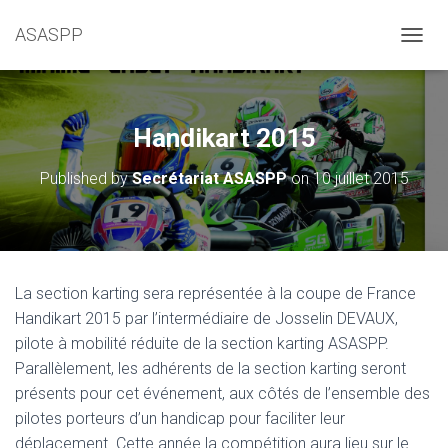
ASASPP
OUVRI
Handikart 2015
Published by
Secrétariat ASASPP
on
10 juillet 2015
La section karting sera représentée à la coupe de France
Handikart 2015 par l’intermédiaire de Josselin DEVAUX,
pilote à mobilité réduite de la section karting ASASPP.
Parallèlement, les adhérents de la section karting seront
présents pour cet événement, aux côtés de l’ensemble des
pilotes porteurs d’un handicap pour faciliter leur
déplacement. Cette année la compétition aura lieu sur le