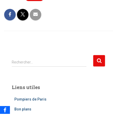
R
Rechercher…
e
c
h
e
Liens utiles
r
c
Pompiers de Paris
h
e
Bon plans
r