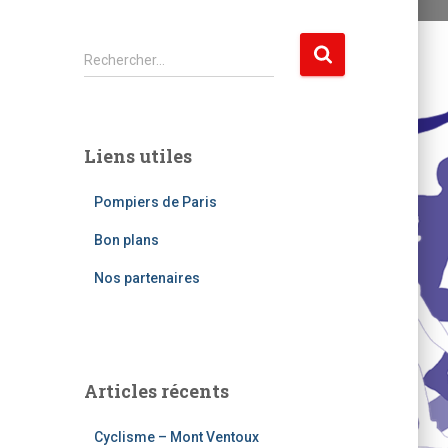
R
Rechercher…
e
c
h
e
Liens utiles
r
c
Pompiers de Paris
h
e
Bon plans
r
Nos partenaires
:
Articles récents
Cyclisme – Mont Ventoux