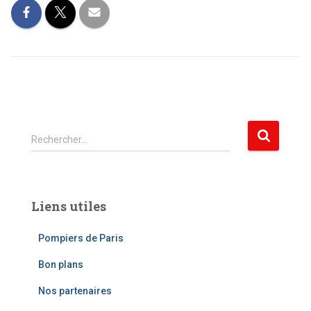
R
Rechercher…
e
c
h
e
Liens utiles
r
c
Pompiers de Paris
h
e
Bon plans
r
Nos partenaires
: