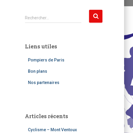
R
Rechercher…
e
c
h
e
Liens utiles
r
c
Pompiers de Paris
h
e
Bon plans
r
Nos partenaires
:
Articles récents
Cyclisme – Mont Ventoux