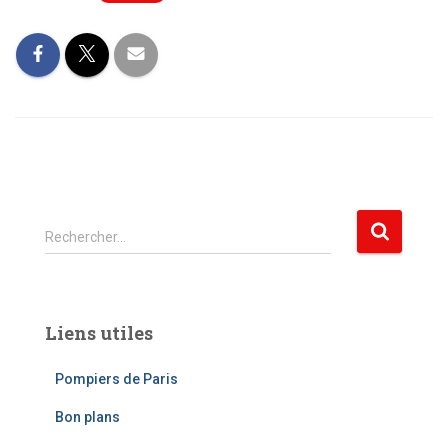
R
Rechercher…
e
c
h
e
Liens utiles
r
c
Pompiers de Paris
h
e
Bon plans
r