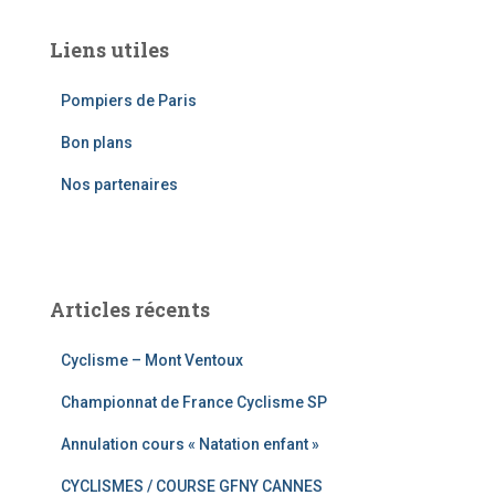
h
e
Liens utiles
r
c
Pompiers de Paris
h
e
Bon plans
r
Nos partenaires
:
Articles récents
Cyclisme – Mont Ventoux
Championnat de France Cyclisme SP
Annulation cours « Natation enfant »
CYCLISMES / COURSE GFNY CANNES