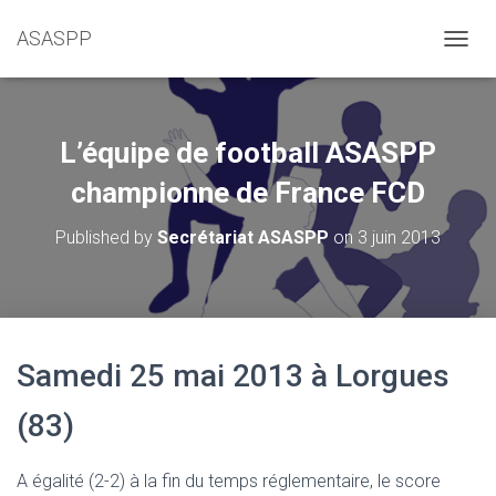
ASASPP
OUVRI
L’équipe de football ASASPP
championne de France FCD
Published by
Secrétariat ASASPP
on
3 juin 2013
Samedi 25 mai 2013 à Lorgues
(83)
A égalité (2-2) à la fin du temps réglementaire, le score