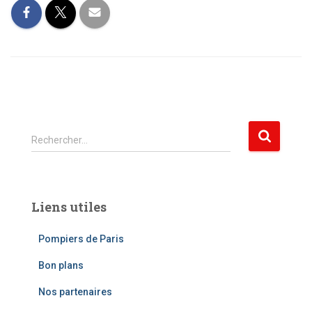
R
Rechercher…
e
c
h
e
Liens utiles
r
c
Pompiers de Paris
h
e
Bon plans
r
Nos partenaires
: