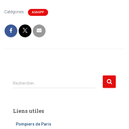
Catégories :
ASASPP
R
Rechercher…
e
c
h
e
Liens utiles
r
c
Pompiers de Paris
h