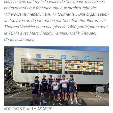
classée type plat mais la vallée de Chevreuse réserve ses
petits pétards qui font bien mal aux jambes, côte de
Villiers-Saint-Frédéric 18%, 17 tournants… Une organisation
au top avec un départ donné par Christian Prudhomme et
Thomas Voeckler et un peu plus de 1400 participants dont
la TEAM avec Marc, Freddy, Yannick, Malik, Titouan,
Charles, Jacques.
ADC RATS David – ASASPP