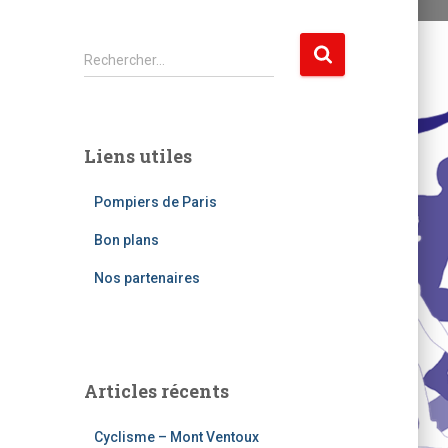
R
Rechercher…
e
c
h
e
Liens utiles
r
c
Pompiers de Paris
h
e
Bon plans
r
Nos partenaires
:
Articles récents
Cyclisme – Mont Ventoux