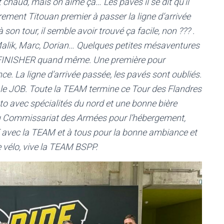
 chaud, mais on aime ça… Les pavés il se dit qu’il
urement Titouan premier à passer la ligne d’arrivée
son tour, il semble avoir trouvé ça facile, non ??? .
Malik, Marc, Dorian… Quelques petites mésaventures
is FINISHER quand même. Une première pour
e. La ligne d’arrivée passée, les pavés sont oubliés.
li le JOB. Toute la TEAM termine ce Tour des Flandres
to avec spécialités du nord et une bonne bière
u Commissariat des Armées pour l’hébergement,
TDF avec la TEAM et à tous pour la bonne ambiance et
 vélo, vive la TEAM BSPP.