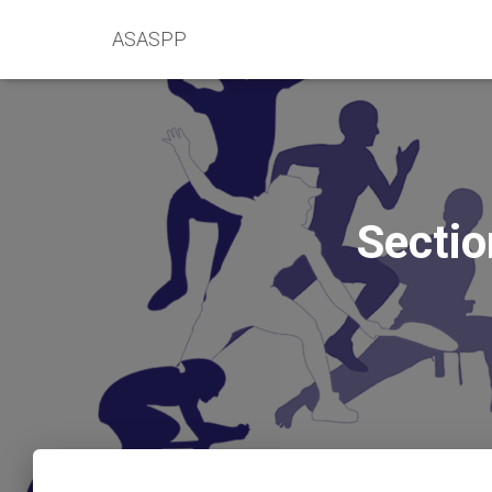
ASASPP
Sectio