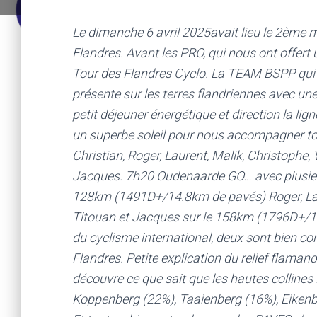
Le dimanche 6 avril 2025avait lieu le 2ème 
Flandres. Avant les PRO, qui nous ont offert u
Tour des Flandres Cyclo. La TEAM BSPP qui 
présente sur les terres flandriennes avec une
petit déjeuner énergétique et direction la l
un superbe soleil pour nous accompagner tou
Christian, Roger, Laurent, Malik, Christophe, 
Jacques. 7h20 Oudenaarde GO… avec plusieurs
128km (1491D+/14.8km de pavés) Roger, Laur
Titouan et Jacques sur le 158km (1796D+/15
du cyclisme international, deux sont bien co
Flandres. Petite explication du relief flamand 
découvre ce que sait que les hautes collin
Koppenberg (22%), Taaienberg (16%), Eikenb