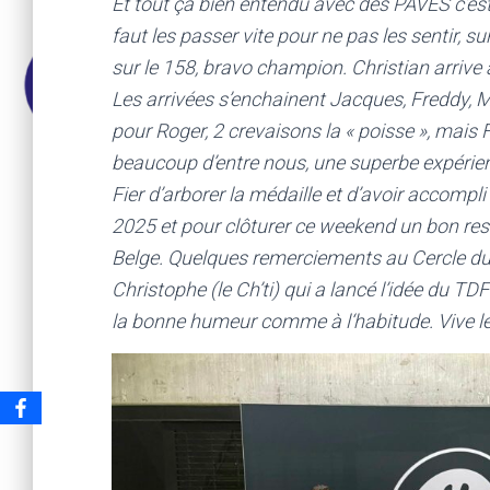
Et tout ça bien entendu avec des PAVES c’est
faut les passer vite pour ne pas les sentir, s
sur le 158, bravo champion. Christian arrive à 
Les arrivées s’enchainent Jacques, Freddy, 
pour Roger, 2 crevaisons la « poisse », ma
beaucoup d’entre nous, une superbe expérienc
Fier d’arborer la médaille et d’avoir accomp
2025 et pour clôturer ce weekend un bon res
Belge. Quelques remerciements au Cercle d
Christophe (le Ch’ti) qui a lancé l’idée du 
la bonne humeur comme à l‘habitude. Vive le