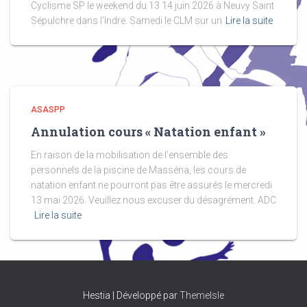
Cyclisme SP le weekend du 13 14 juin 2026 à Neuvy Saint
Sépulchre dans l’Indre. Samedi le CLM sur un
Lire la suite
ASASPP
Annulation cours « Natation enfant »
En raison de la mobilisation de l’ensemble des
personnels de la piscine de Masséna, les cours de
natation enfant ne pourront pas être assurés le mercredi
13 mai 2026. Veuillez nous excuser du désagrément. ADC
Lire la suite
Hestia | Développé par
ThemeIsle