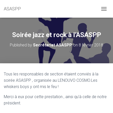
ASASPP
OUVRI
Soirée jazz et rock à l’ASASPP
Published by
Secrétariat ASASPP
on
8 février 2018
Tous les responsables de section étaient conviés à la
soirée ASASPP , organisée au LENOUVO COSMO.Les
whiskers boys y ont mis le feu !
Merci à eux pour cette prestation , ainsi qu’à celle de notre
président.