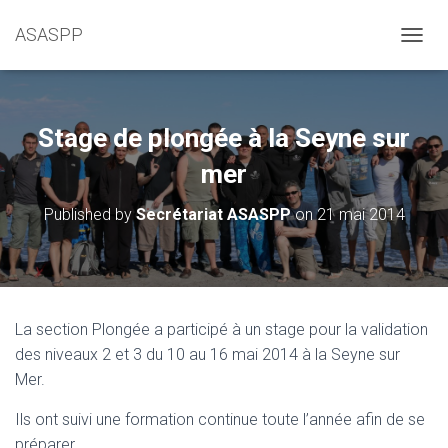
ASASPP
OUVRI
Stage de plongée à la Seyne sur
mer
Published by
Secrétariat ASASPP
on
21 mai 2014
La section Plongée a participé à un stage pour la validation
des niveaux 2 et 3 du 10 au 16 mai 2014 à la Seyne sur
Mer.
Ils ont suivi une formation continue toute l’année afin de se
préparer.