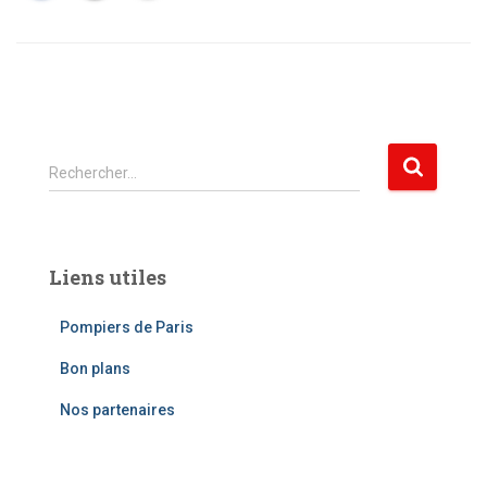
R
Rechercher…
e
c
h
e
Liens utiles
r
c
Pompiers de Paris
h
e
Bon plans
r
Nos partenaires
: