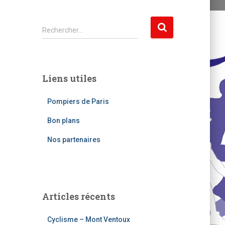
R
Rechercher…
e
c
h
e
Liens utiles
r
c
Pompiers de Paris
h
e
Bon plans
r
Nos partenaires
:
Articles récents
Cyclisme – Mont Ventoux