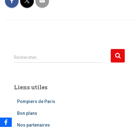
R
Rechercher…
e
c
h
e
Liens utiles
r
c
Pompiers de Paris
h
e
Bon plans
r
Nos partenaires
: