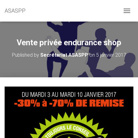
ASASPP
OUVRI
Vente privée endurance shop
Published by
Secrétariat ASASPP
on
5 janvier 2017