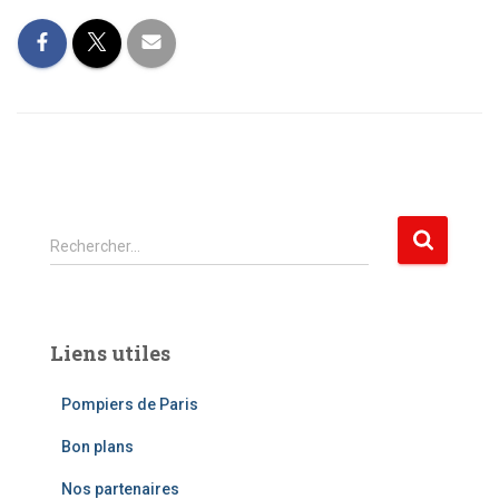
R
Rechercher…
e
c
h
e
Liens utiles
r
c
Pompiers de Paris
h
e
Bon plans
r
Nos partenaires