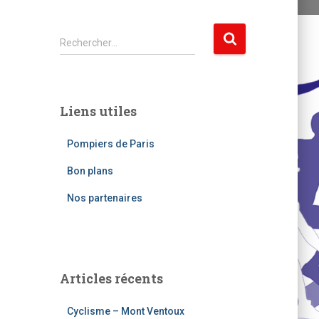
R
Rechercher…
e
c
h
e
Liens utiles
r
c
Pompiers de Paris
h
e
Bon plans
r
Nos partenaires
:
Articles récents
Cyclisme – Mont Ventoux