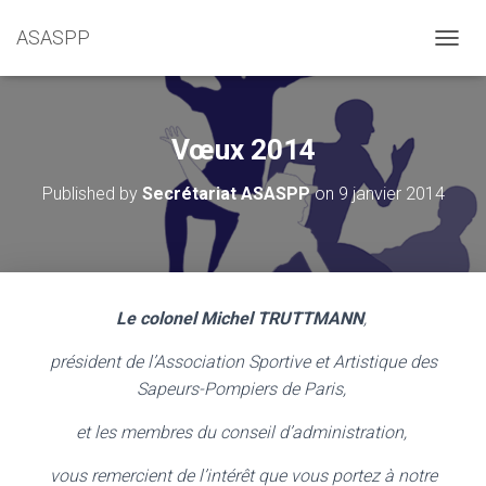
ASASPP
OUVRI
Vœux 2014
Published by
Secrétariat ASASPP
on
9 janvier 2014
Le colonel Michel TRUTTMANN
,
président de l’Association Sportive et Artistique des
Sapeurs-Pompiers de Paris,
et les membres du conseil d’administration,
vous remercient de l’intérêt
que vous portez à notre