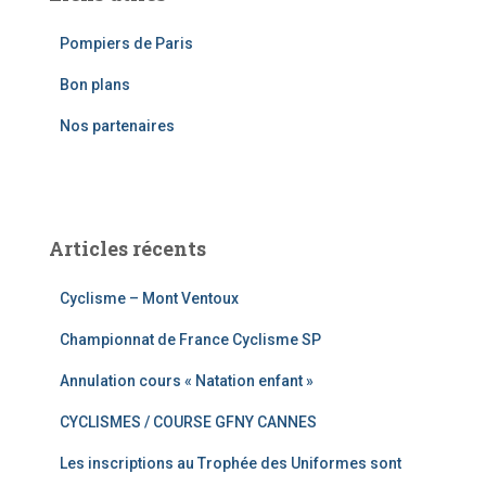
r
c
Pompiers de Paris
h
e
Bon plans
r
Nos partenaires
:
Articles récents
Cyclisme – Mont Ventoux
Championnat de France Cyclisme SP
Annulation cours « Natation enfant »
CYCLISMES / COURSE GFNY CANNES
Les inscriptions au Trophée des Uniformes sont