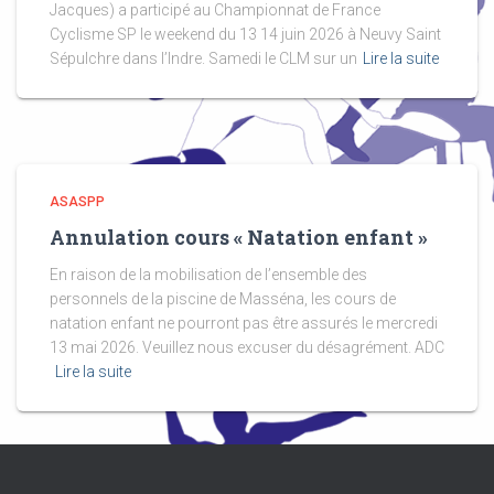
Jacques) a participé au Championnat de France
Cyclisme SP le weekend du 13 14 juin 2026 à Neuvy Saint
Sépulchre dans l’Indre. Samedi le CLM sur un
Lire la suite
ASASPP
Annulation cours « Natation enfant »
En raison de la mobilisation de l’ensemble des
personnels de la piscine de Masséna, les cours de
natation enfant ne pourront pas être assurés le mercredi
13 mai 2026. Veuillez nous excuser du désagrément. ADC
Lire la suite