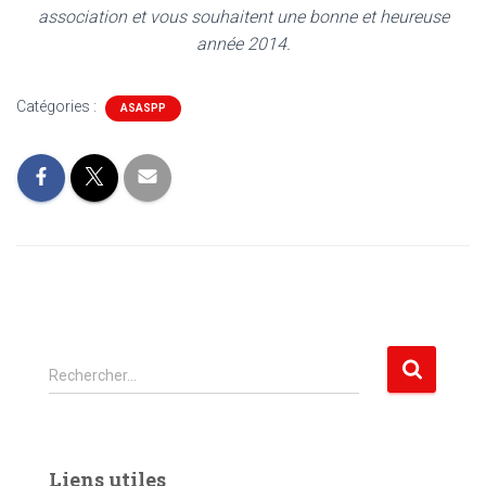
association et vous souhaitent une bonne et heureuse
année 2014
.
Catégories :
ASASPP
R
Rechercher…
e
c
h
e
Liens utiles